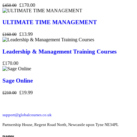
£170.00
£450.00
ULTIMATE TIME MANAGEMENT
£13.99
£160.00
Leadership & Management Training Courses
£170.00
Sage Online
£19.99
£210.00
support@globalcourses.co.uk
Partnership House, Regent Road North, Newcastle upon Tyne NE34PL
pages