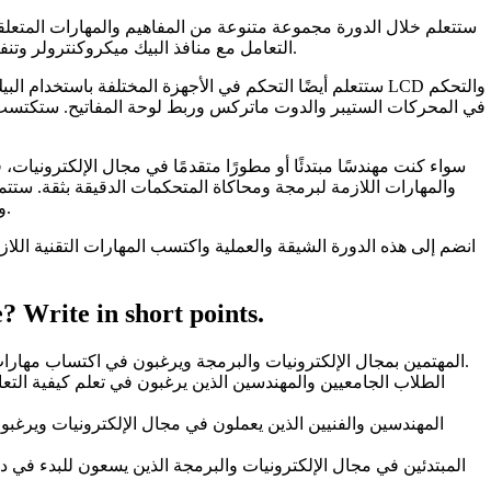
ستتعلم خلال الدورة مجموعة متنوعة من المفاهيم والمهارات المتعلقة
التعامل مع منافذ البيك ميكروكنترولر وتنفيذ دوائر بسيطة مثل فلاشر وتتابع إضاءة الليدات.
ستتعلم أيضًا التحكم في الأجهزة المختلفة باستخدام البيك مي
في المحركات الستيبر والدوت ماتركس وربط لوحة المفاتيح. ستكتسب ا
سواء كنت مهندسًا مبتدئًا أو مطورًا متقدمًا في مجال الإلكترونيا
والمهارات اللازمة لبرمجة ومحاكاة المتحكمات الدقيقة بثقة. ستتم
وظائف محددة وتطوير مشاريع إلكترونية متقدمة.
انضم إلى هذه الدورة الشيقة والعملية واكتسب المهارات التقنية اللا
 Write in short points.
المهتمين بمجال الإلكترونيات والبرمجة ويرغبون في اكتساب مهارات في برمجة ومحاكاة المتحكمات الدقيقة.
الطلاب الجامعيين والمهندسين الذين يرغبون في تعلم كيفية التع
المهندسين والفنيين الذين يعملون في مجال الإلكترونيات ويرغب
المبتدئين في مجال الإلكترونيات والبرمجة الذين يسعون للبدء في 