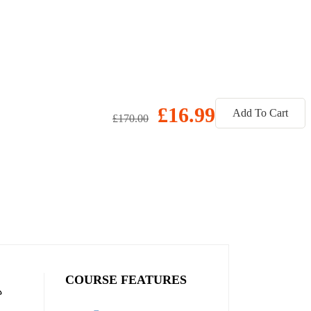
£16.99
Add To Cart
£170.00
COURSE FEATURES
ه