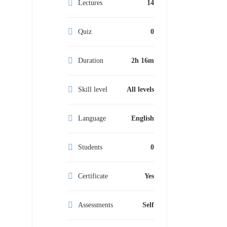
Lectures
14
Quiz
0
Duration
2h 16m
Skill level
All levels
Language
English
Students
0
Certificate
Yes
Assessments
Self